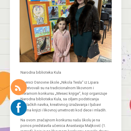
Narodna biblioteka Kula
Učenici Osnovne škole „Nikola Tesla“ iz Lipara
učestvovali su na tradicionalnom likovnom i
literarnom konkursu „Mesec knjige“, koji organizuje
Narodna biblioteka Kula, sa ciljem podsticanja
čitalačkih navika, kreativnog izražavanja i ljubavi
prema knjizi i likovnoj umetnosti kod dece i mladih.
Na ovom značajnom konkursu našu školu je na
ponos predstavila učenica Anastasija Maljković (1.