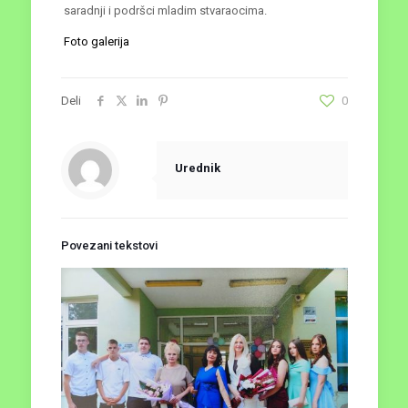
saradnji i podršci mladim stvaraocima.
Foto galerija
Deli
0
Urednik
Povezani tekstovi