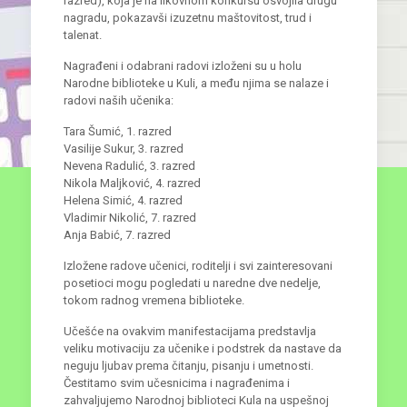
razred), koja je na likovnom konkursu osvojila drugu
nagradu, pokazavši izuzetnu maštovitost, trud i
talenat.
Nagrađeni i odabrani radovi izloženi su u holu
Narodne biblioteke u Kuli, a među njima se nalaze i
radovi naših učenika:
Tara Šumić, 1. razred
Vasilije Sukur, 3. razred
Nevena Radulić, 3. razred
Nikola Maljković, 4. razred
Helena Simić, 4. razred
Vladimir Nikolić, 7. razred
Anja Babić, 7. razred
Izložene radove učenici, roditelji i svi zainteresovani
posetioci mogu pogledati u naredne dve nedelje,
tokom radnog vremena biblioteke.
Učešće na ovakvim manifestacijama predstavlja
veliku motivaciju za učenike i podstrek da nastave da
neguju ljubav prema čitanju, pisanju i umetnosti.
Čestitamo svim učesnicima i nagrađenima i
zahvaljujemo Narodnoj biblioteci Kula na uspešnoj