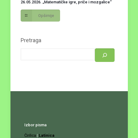
26.05.2026. „Matematičke igre, priče i mozgalice“
Opširnije
Pretraga
Izbor pisma
Ćirilica
|
Latinica