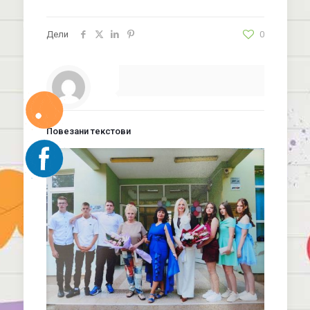
Дели
0
Повезани текстови