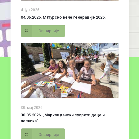
4. јун 2026.
04.06.2026. Матурско вече генерације 2026.
Опширније
30. мај 2026.
30.05.2026. „Марковдански сусрети деце и
песника“
Опширније