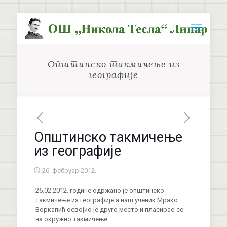
Општинско такмичење из
географије
Општинско такмичење
из географије
26. фебруар 2012.
26.02.2012. године одржано је општинско
такмичење из географије а наш ученик Мрако
Воркапић освојио је друго место и пласирао се
на окружно такмичење.