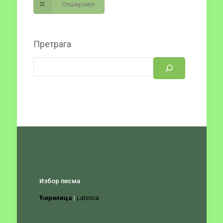
Опширније
Претрага
Избор писма
Ћирилица
|
Latinica