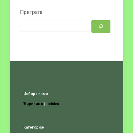
Претрага
Избор писма
Ћирилица
|
Latinica
Категорије