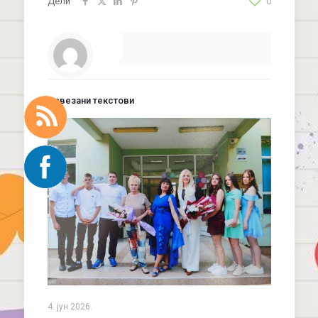
Дели
0
Повезани текстови
4. јун 2026.