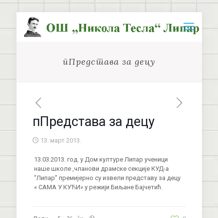
пПредстава за децу
пПредстава за децу
13. март 2013.
13.03.2013. год. у Дом културе Липар ученици
наше школе ,чланови драмске секције КУД-а
’’Липар’’ премијерно су извели представу за децу
« САМА У КУЋИ» у режији Биљане Бајчетић.