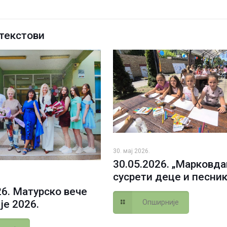
текстови
30. мај 2026.
30.05.2026. „Марковд
сусрети деце и песник
26. Матурско вече
Опширније
је 2026.