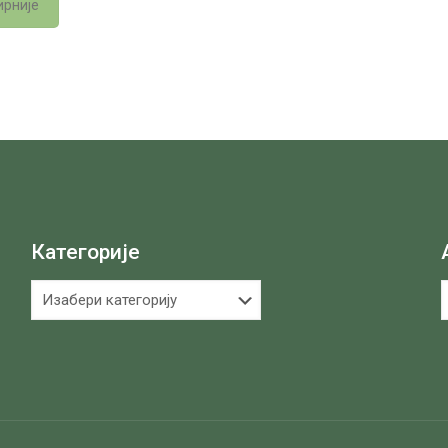
рније
Категорије
Категорије
А