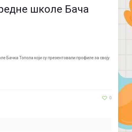
редне школе Бача
ле Бачка Топола који су презентовали профиле за своју
0