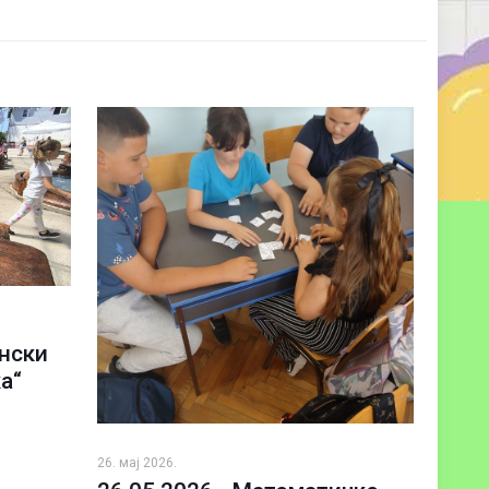
ански
а“
26. мај 2026.