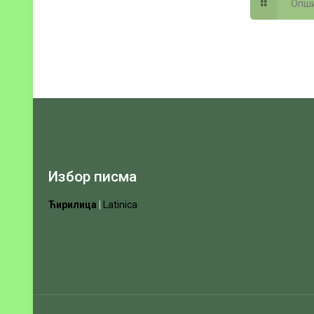
Опши
Избор писма
Ћирилица
|
Latinica