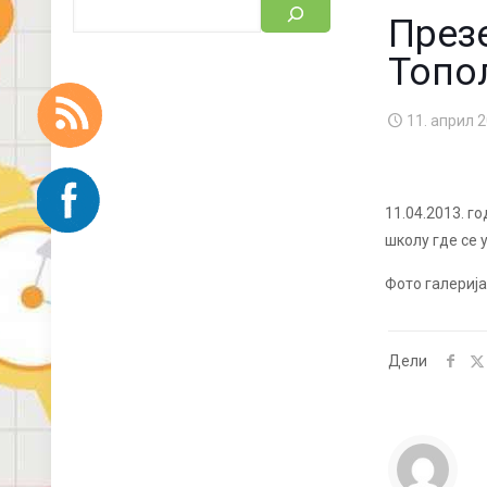
През
Топо
11. април 2
11.04.2013. г
школу где се 
Фото галерија
Дели