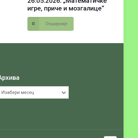
26.05.2026. „Математичке
игре, приче и мозгалице“
Опширније
Архива
рхива