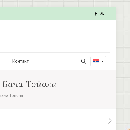
а
Контакт
 Бача Топола
Бача Топола