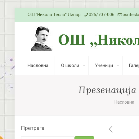
ОШ ''Никола Тесла'' Липар
025/707-006
osntesl
Насловна
О школи
Ученици
Гале
Презенација
Насловна
Претрага