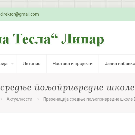
adirektor@gmail.com
рија
Летопис
Настава и пројекти
Јавна набавк
 средње пољопривредне школе
Актуелности
Презенација средње пољопривредне школе 