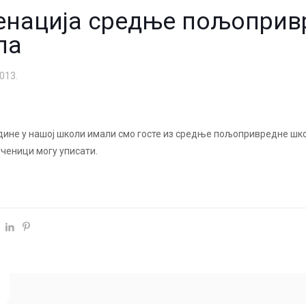
енација средње пољоприв
ла
013.
одине у нашој школи имали смо госте из средње пољопривредне шко
ученици могу уписати.