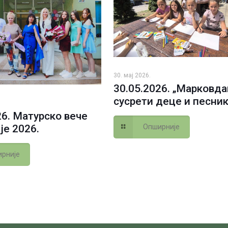
30. мај 2026.
30.05.2026. „Марковд
сусрети деце и песник
26. Матурско вече
Опширније
је 2026.
рније