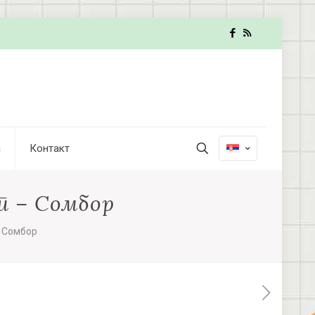
а
Контакт
ут – Сомбор
– Сомбор