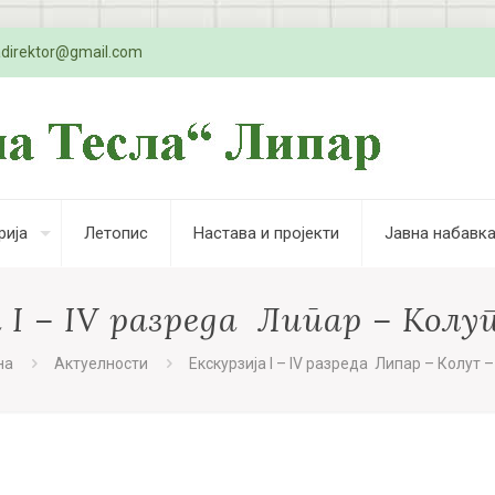
adirektor@gmail.com
рија
Летопис
Настава и пројекти
Јавна набавк
 I – IV разреда Липар – Кол
на
Актуелности
Екскурзија I – IV разреда Липар – Колут 