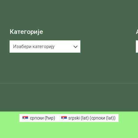
Категорије
Категорије
А
српски (ћир)
srpski (lat)
(
српски (lat)
)