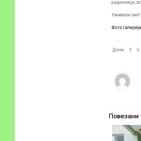
радионице, в
Уживали смо!
Фото галерија
Дели
Повезани 