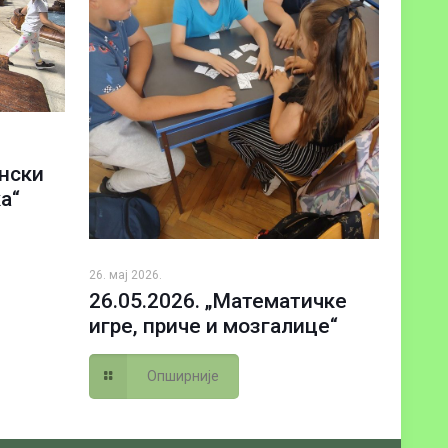
ански
а“
26. мај 2026.
26.05.2026. „Математичке
игре, приче и мозгалице“
Опширније