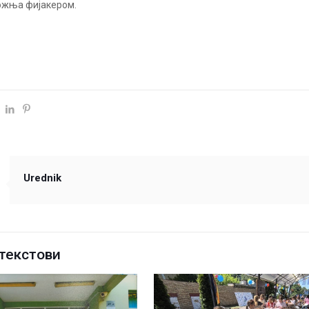
ожња фијакером.
Urednik
текстови