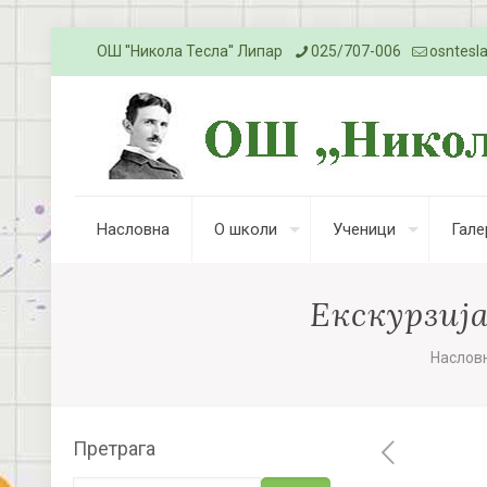
ОШ ''Никола Тесла'' Липар
025/707-006
osntesl
Насловна
О школи
Ученици
Гале
Екскурзија
Наслов
Претрага