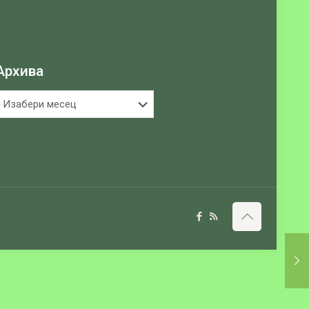
Архива
рхива