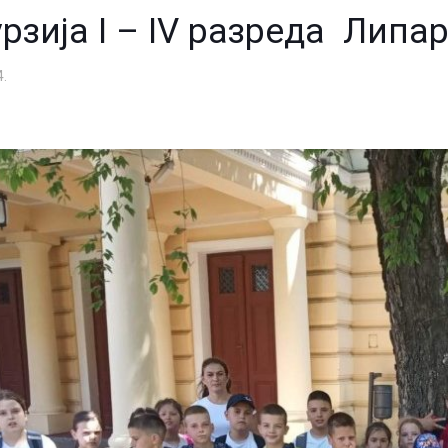
рзија I – IV разреда Липа
4.