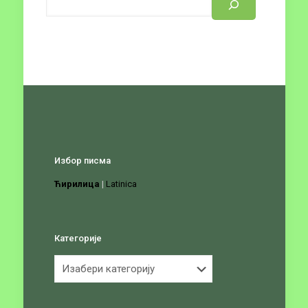
Избор писма
Ћирилица
|
Latinica
Категорије
Категорије