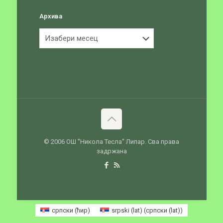
Архива
Архива
© 2006 ОШ ''Никола Тесла'' Липар. Сва права
задржана
српски (ћир)
srpski (lat)
(
српски (lat)
)