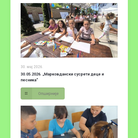
30. мај 2026.
30.05.2026. „Марковдански сусрети деце и
песника“
Опширније