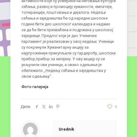
активности које су усмерене на неговање културе
сећања, развој и промоцију хуманости, емпатије,
толеранције, поштовања и дијалога.
Недеља
сећања и заједништва
ће од наредне школске
године бити део школског календара и надамо
се да ће бити прихваћена и подржана у школској
заједници. Предлог који је дао Ученички
парламент је реализован у овој недељи. Ученици
су покренули Хуманитарну акцију за
најугроженије-прикупљали су гардеробу, школски
прибор,прибор за хигијену. У ову акцију су се
укључили сви ученици, а свако одељење је
обележило ,,Недељу сећања и заједништва у
свом одељењу“.
Фото галерија
Дели
0
Urednik