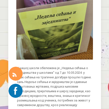
У нашој школи обележена је ,,Недеља сећања о
заједништва у школама“ од 7.до 10.05.2024. у
знак сећања на трагичне догађаје прошле године.
Циљ
Недеље сећања и заједништва
је одавање
поштовања жртвама, подршка њиховим
породицама, пријатељима и широј заједници, као
и развој вредности, вештина, знања и критичког
размишљања код ученика, потребних за живот у
савременом друштву, кроз реализацију