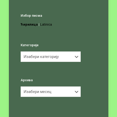
Избор писма
Ћирилица
|
Latinica
Категорије
Категорије
Архива
Архива