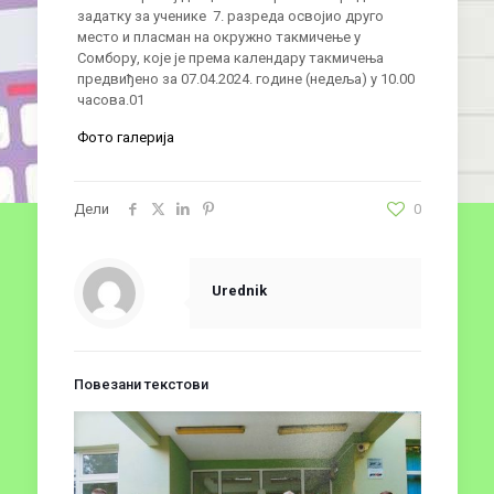
задатку за ученике 7. разреда освојио друго
место и пласман на окружно такмичење у
Сомбору, које је према календару такмичења
предвиђено за 07.04.2024. године (недеља) у 10.00
часова.01
Фото галерија
Дели
0
Urednik
Повезани текстови