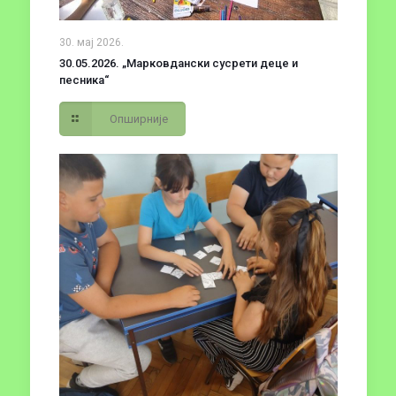
30. мај 2026.
30.05.2026. „Марковдански сусрети деце и
песника“
Опширније