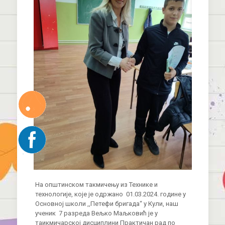
На општинском такмичењу из Технике и
технологије, које је одржано 01.03.2024. године у
Основној школи ,,Петефи бригада“ у Кули, наш
ученик 7 разреда Вељко Маљковић је у
таикмичарској дисциплини Практичан рад по