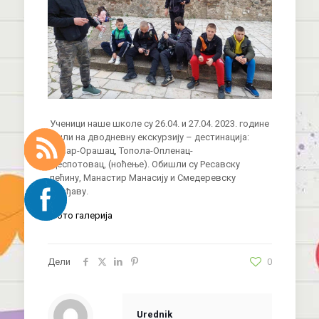
Ученици наше школе су 26.04. и 27.04. 2023. године
ишли на дводневну екскурзију – дестинација:
Липар-Орашац, Топола-Опленац-
Деспотовац, (ноћење). Обишли су Ресавску
пећину, Манастир Манасију и Смедеревску
тврђаву.
Фото галерија
Дели
0
Urednik