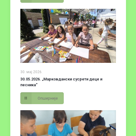
30. мај 2026.
30.05.2026. „Марковдански сусрети деце и
песника“
Опширније