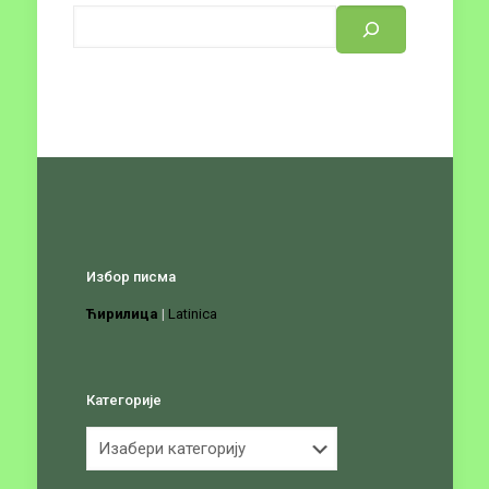
Избор писма
Ћирилица
|
Latinica
Категорије
Категорије