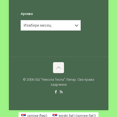
Архива
Архива
© 2006 ОШ ''Никола Тесла'' Липар. Сва права
задржана
српски (ћир)
srpski (lat)
(
српски (lat)
)