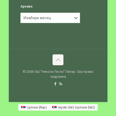
Архива
Архива
© 2006 ОШ ''Никола Тесла'' Липар. Сва права
задржана
српски (ћир)
srpski (lat)
(
српски (lat)
)