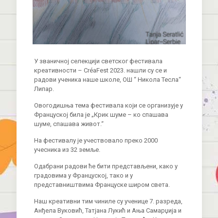
У званичној селекцији светског фестивала
креативности – CréaFest 2023. нашли су се и
радови ученика наше школе, ОШ “ Никола Тесла“
Липар.
Овогодишња тема фестивала који се организује у
Француској била је „Крик шуме – ко спашава
шуме, спашава живот.“
На фестивалу је учествовало преко 2000
учесника из 32 земље.
Одабрани радови ће бити представљени, како у
градовима у Француској, тако и у
представништвима Француске широм света.
Наш креативни тим чиниле су ученице 7. разреда,
Анђела Вуковић, Татјана Лукић и Ања Самарџија и