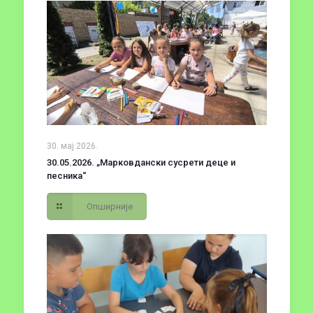
30. мај 2026.
30.05.2026. „Марковдански сусрети деце и
песника“
Опширније