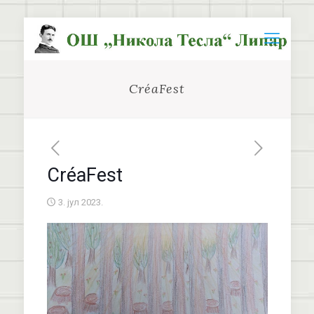
CréаFest
CréаFest
3. јул 2023.