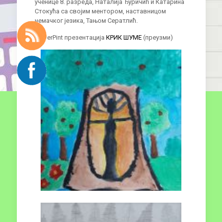
ученице 8. разреда, Наталија Ђуричић и Катарина
Стокућа са својим ментором, наставницом
немачког језика, Тањом Сератлић.
PowerPint презентација
КРИК ШУМЕ
(преузми)