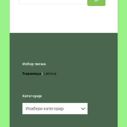
Избор писма
Ћирилица
|
Latinica
Категорије
Категорије