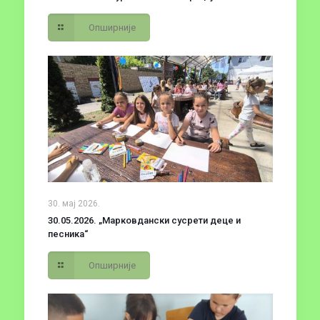
Опширније
30. мај 2026.
30.05.2026. „Марковдански сусрети деце и
песника“
Опширније