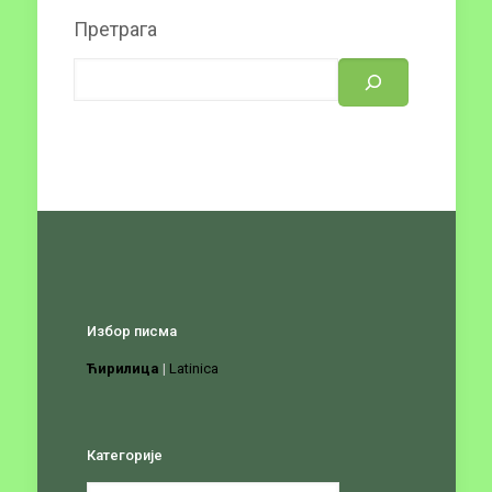
Претрага
Избор писма
Ћирилица
|
Latinica
Категорије
Категорије