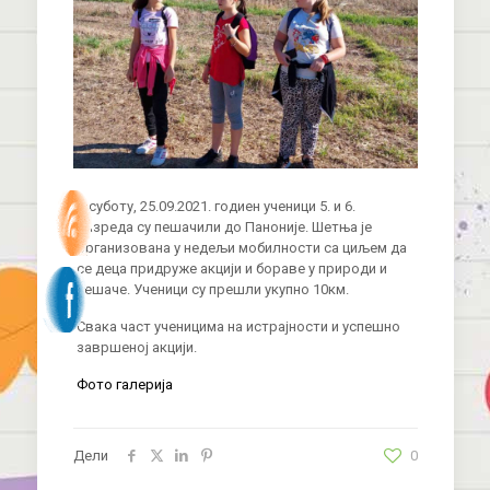
У суботу, 25.09.2021. годиен ученици 5. и 6.
разреда су пешачили до Паноније. Шетња је
организована у недељи мобилности са циљем да
се деца придруже акцији и бораве у природи и
пешаче. Ученици су прешли укупно 10км.
Свака част ученицима на истрајности и успешно
завршеној акцији.
Фото галерија
Дели
0