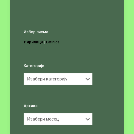
Избор писма
Ћирилица
|
Latinica
Категорије
Категорије
Архива
Архива