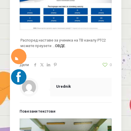
Распоред наставе за ученика на ТВ каналу РТС2
можете преузети …
ОВДЕ
.
Дели
0
Urednik
Повезани текстови