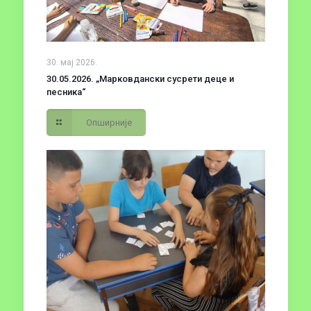
30. мај 2026.
30.05.2026. „Марковдански сусрети деце и
песника“
Опширније