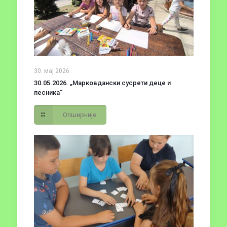
30. мај 2026.
30.05.2026. „Марковдански сусрети деце и
песника“
Опширније