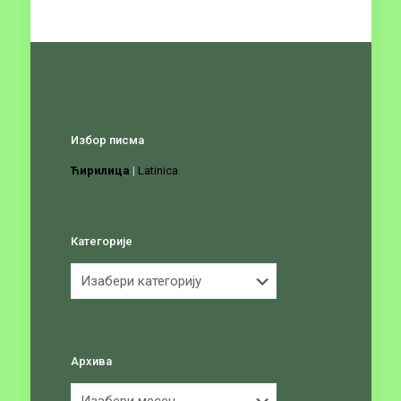
Избор писма
Ћирилица
|
Latinica
Категорије
Категорије
Архива
Архива