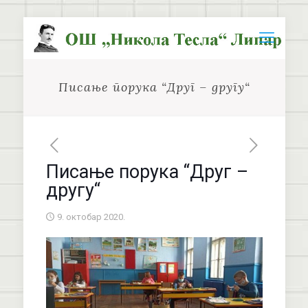
Писање порука “Друг – другу“
Писање порука “Друг –
другу“
9. октобар 2020.