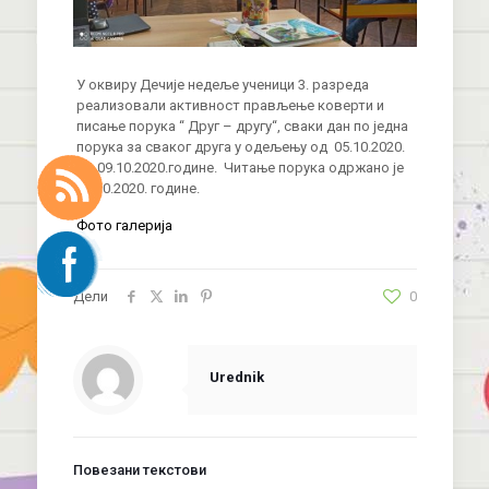
У оквиру Дечије недеље ученици 3. разреда
реализовали активност прављење коверти и
писање порука “ Друг – другу“, сваки дан по једна
порука за сваког друга у одељењу од 05.10.2020.
до 09.10.2020.године. Читање порука одржано је
09.10.2020. године.
Фото галерија
Дели
0
Urednik
Повезани текстови