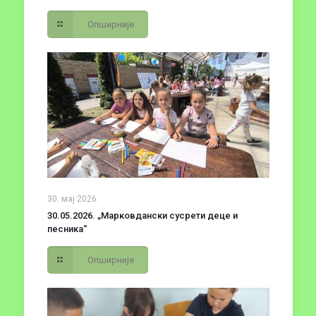
Опширније
30. мај 2026.
30.05.2026. „Марковдански сусрети деце и
песника“
Опширније