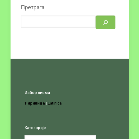
Претрага
Избор писма
Ћирилица
|
Latinica
Категорије
Категорије