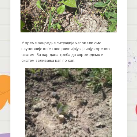
У време ванредне ситуације чеповали смо
пауловније које тако развијају и јачају коренов
систем. За пар дана треба да спроведемо и
систем заливања кап по кап.