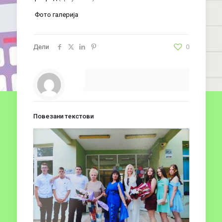
Фото галерија
Дели
0
Повезани текстови