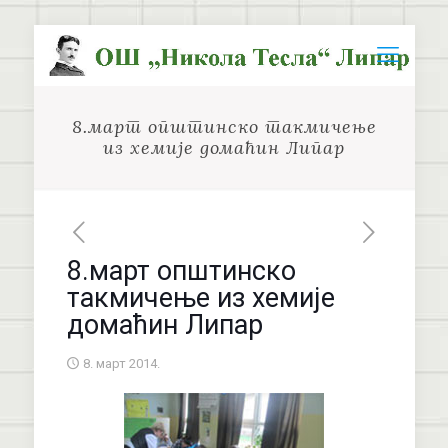
8.март општинско такмичење
из хемије домаћин Липар
8.март општинско
такмичење из хемије
домаћин Липар
8. март 2014.