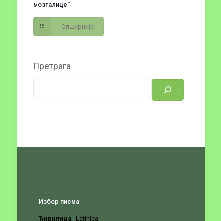
мозгалице“
Опширније
Претрага
Избор писма
Ћирилица
|
Latinica