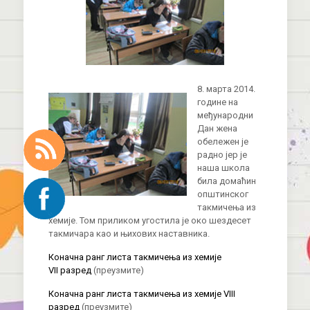
8. марта 2014.
године на
међународни
Дан жена
обележен је
радно јер је
наша школа
била домаћин
општинског
такмичења из
хемије. Том приликом угостила је око шездесет
такмичара као и њихових наставника.
Коначна ранг листа такмичења из хемије
VII
разред
(преузмите)
Коначна ранг листа такмичења из хемије VIII
разред
(преузмите)