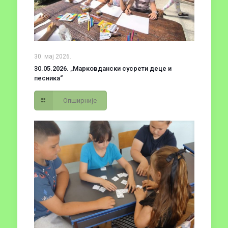
30. мај 2026.
30.05.2026. „Марковдански сусрети деце и
песника“
Опширније