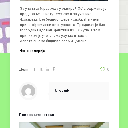
За ученике 6. разреда у оквиру ЧОС-а одржано је
предавање на исту тему као и за ученике
4.разреда Безбедност деце у саобраћају али
прилагођену деци овог узраста. Предавач је био
господин Радован Вјештица из ПУ Кула, а том
приликом је ученицима уручио и поклон
осветљење за бицикло бело и црвено.
Фото галерија
Дели
0
Urednik
Повезани текстови