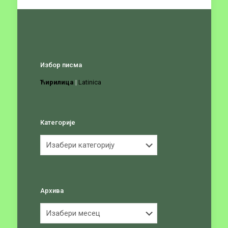
Избор писма
Ћирилица
|
Latinica
Категорије
Категорије
Архива
Архива