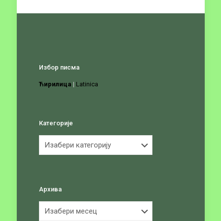
Избор писма
Ћирилица
|
Latinica
Категорије
Категорије
Архива
Архива