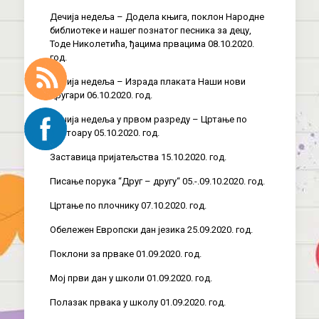
Дечија недеља – Додела књига, поклон Народне
библиотеке и нашег познатог песника за децу,
Тоде Николетића, ђацима првацима 08.10.2020.
год.
Дечија недеља – Израда плаката Наши нови
другари 06.10.2020. год.
Дечија недеља у првом разреду – Цртање по
тротоару 05.10.2020. год.
Заставица пријатељства 15.10.2020. год.
Писање порука “Друг – другу“ 05.-.09.10.2020. год.
Цртање по плочнику 07.10.2020. год.
Обележен Европски дан језика 25.09.2020. год.
Поклони за прваке 01.09.2020. год.
Мој први дан у школи 01.09.2020. год.
Полазак првака у школу 01.09.2020. год.