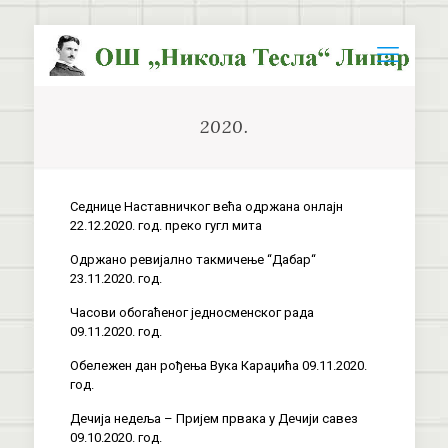
2020.
Седнице Наставничког већа одржана онлајн
22.12.2020. год. преко гугл мита
Одржано ревијално такмичење “Дабар“
23.11.2020. год.
Часови обогаћеног једносменског рада
09.11.2020. год.
Обележен дан рођења Вука Караџића 09.11.2020.
год.
Дечија недеља – Пријем првака у Дечији савез
09.10.2020. год.