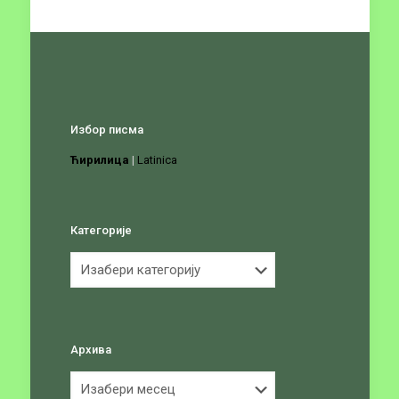
Избор писма
Ћирилица
|
Latinica
Категорије
Категорије
Архива
Архива