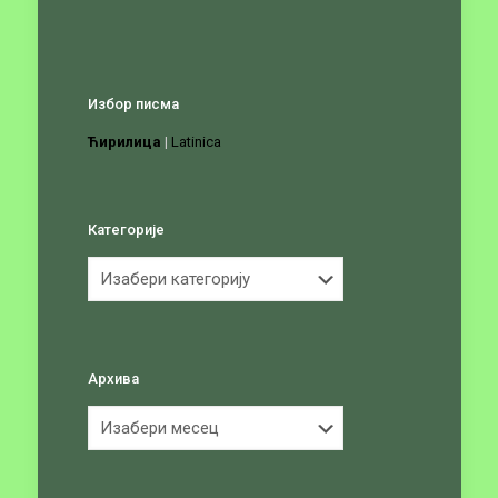
Избор писма
Ћирилица
|
Latinica
Категорије
Категорије
Архива
Архива