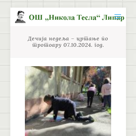
Дечија недеља – цртање по
тротоару 07.10.2024. год.