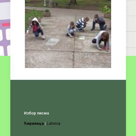
Избор писма
Ћирилица
|
Latinica