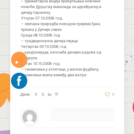
– хуманитарна акција прикупљање новчане
помоћи Друштву инвалида за церебралну и
дечију парализу.
Уторак 07.10.2008. год.
– свечана приредба поводом пријема ђака
првака у Дечији савез.
Среда 08.10.2008. год.
– традиционална дечија пијаца.
Четвртак 09.10.2008. год.
– кукуризијада, изложба дечијих радова од
кукуруза.
Петак 10.10.2008. год.
– такмичење у атлетици, у малом фудбалу,
такмичење екипа између две ватре.
Дели
0