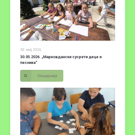
30. мај 2026.
30.05.2026. „Марковдански сусрети деце и
песника“
Опширније