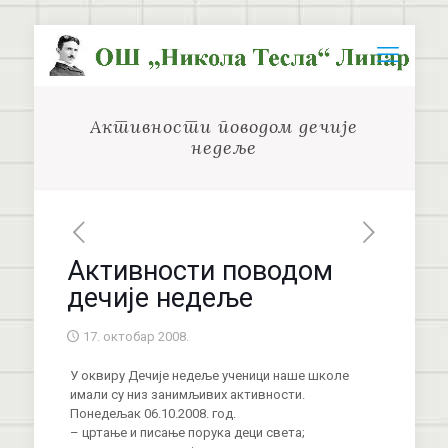
Активности поводом дечије
недеље
Активности поводом
дечије недеље
17. октобар 2008.
У оквиру Дечије недеље ученици наше школе
имали су низ занимљивих активности.
Понедељак 06.10.2008. год.
– цртање и писање порука деци света;