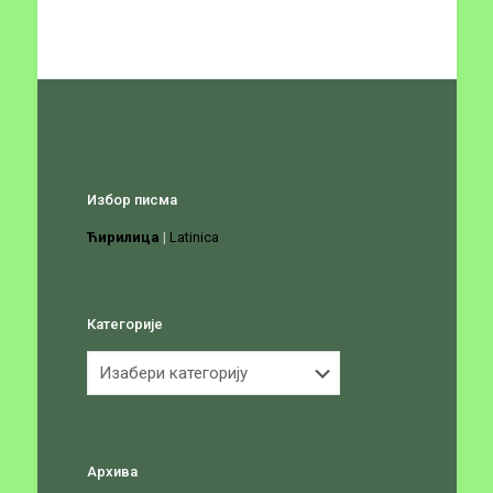
Избор писма
Ћирилица
|
Latinica
Категорије
Категорије
Архива