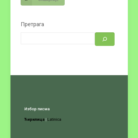
Претрага
Избор писма
Ћирилица
|
Latinica