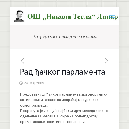
Рад ђачког парламента
Рад ђачког парламента
28. мај 2009.
Представници ђачког парламента договорили су
активносити везане за испраћај матураната
осмог разреда.
Покренута је и акција најбољи друг месеца /свако
одељење за месец мај бира најбољег друга/ –
промовисање позитивног понашања.