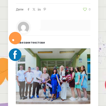
Дели
0
Повезани текстови