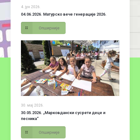
4. јун 2026.
04.06.2026. Матурско вече генерације 2026.
Опширније
30. мај 2026.
30.05.2026. „Марковдански сусрети деце и
песника“
Опширније