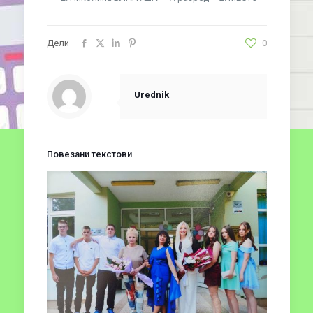
Дели
0
Urednik
Повезани текстови