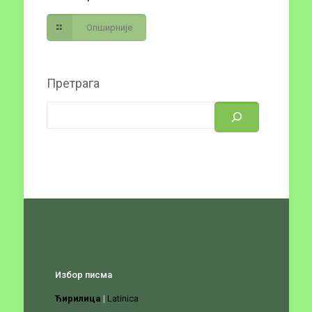
Опширније
Претрага
Избор писма
Ћирилица
|
Latinica