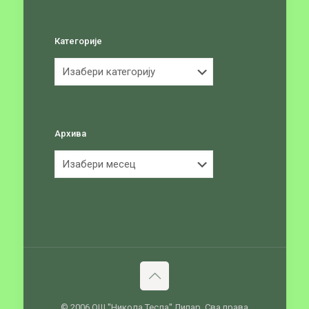
Категорије
Категорије
Архива
Архива
© 2006 ОШ ''Никола Тесла'' Липар. Сва права