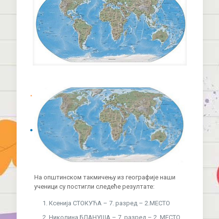
На општинском такмичењу из географије наши
ученици су постигли следеће резултате:
Ксенија СТОКУЋА – 7. разред – 2.МЕСТО
Николина БЛАНУША – 7. разред – 2. МЕСТО